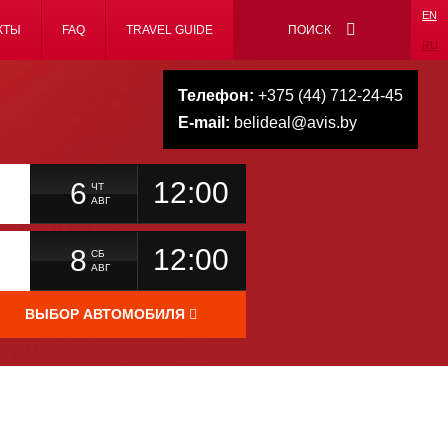
EN
КТЫ
FAQ
TRAVEL GUIDE
ПОИСК
RU
Телефон:
+375 (44) 712-24-45
E-mail:
belideal@avis.by
12:00
6
ЧТ
АВГ
12:00
8
СБ
АВГ
ВЫБОР АВТОМОБИЛЯ