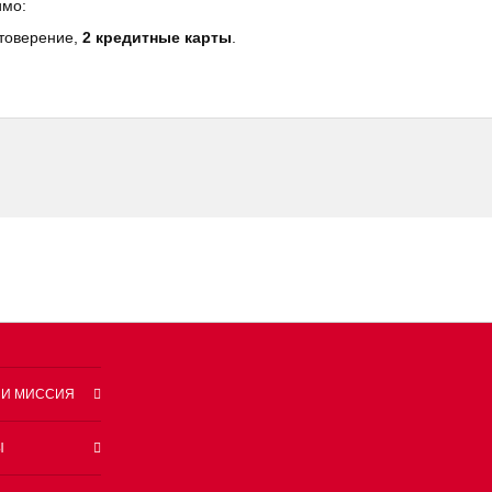
имо:
стоверение,
2 кредитные карты
.
 И МИССИЯ
Ы