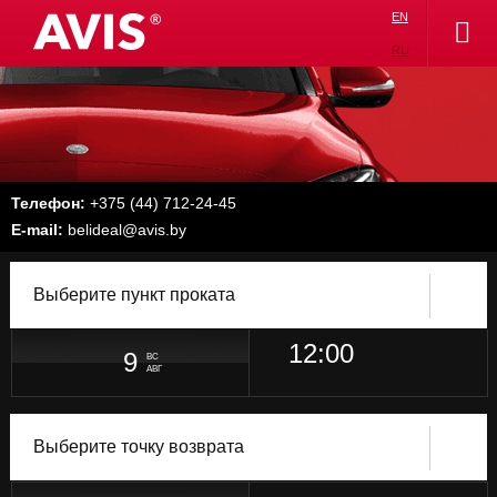
EN
RU
Телефон:
+375 (44) 712-24-45
E-mail:
belideal@avis.by
Выберите пункт проката
12:00
9
ВС
АВГ
УКАЖИТЕ ВРЕМЯ ОКОНЧАНИЯ БРОНИРОВАНИЯ
УКАЖИТЕ ДАТУ ОКОНЧАНИЯ БРОНИРОВАНИЯ
УКАЖИТЕ ВРЕМЯ НАЧАЛА БРОНИРОВАНИЯ
УКАЖИТЕ ДАТУ НАЧАЛА БРОНИРОВАНИЯ
Выберите точку возврата