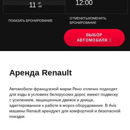
12:00
10
10
:
:
00
00
11
ВТ
АВГ
ОТМЕНИТЬ/ИЗМЕНИТЬ
ПОКАЗАТЬ БРОНИРОВАНИЕ
БРОНИРОВАНИЕ
УКАЖИТЕ ВРЕМЯ ОКОНЧАНИЯ БРОНИРОВАНИЯ
УКАЖИТЕ ДАТУ ОКОНЧАНИЯ БРОНИРОВАНИЯ
ВЫБРАТЬ ЭТО ВРЕМЯ
ВЫБОР
АВТОМОБИЛЯ
10
:
00
Аренда Renault
Автомобили французской марки Рено отлично подходят
для езды в условиях белорусских дорог, имеют подвеску
с усилением, защищенные движок и днище,
адаптированное к работе в мороз оборудование. В Avis
машины Renault арендуют для комфортной и безопасной
поездки.